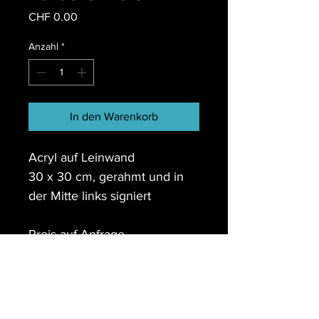
Preis
CHF 0.00
Anzahl
*
In den Warenkorb
Acryl auf Leinwand
30 x 30 cm, gerahmt und in 
der Mitte links signiert
Preis auf Anfrage
KONTAKT
Färberei Tätowierhandwerk Vals